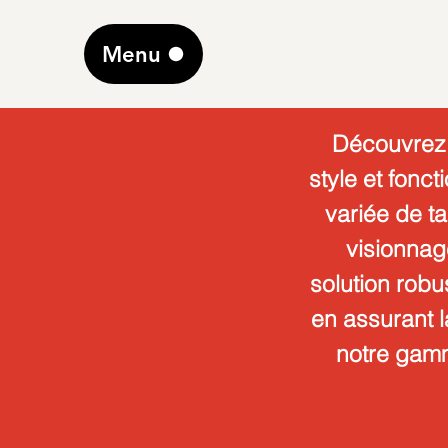
Menu
Découvrez n
style et fonc
variée de ta
visionnag
solution robu
en assurant 
notre gamme