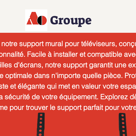
Groupe
otre support mural pour téléviseurs, conçu
tionnalité. Facile à installer et compatible 
illes d'écrans, notre support garantit une 
e optimale dans n'importe quelle pièce. Prof
ste et élégante qui met en valeur votre espa
la sécurité de votre équipement. Explorez d
 pour trouver le support parfait pour votre