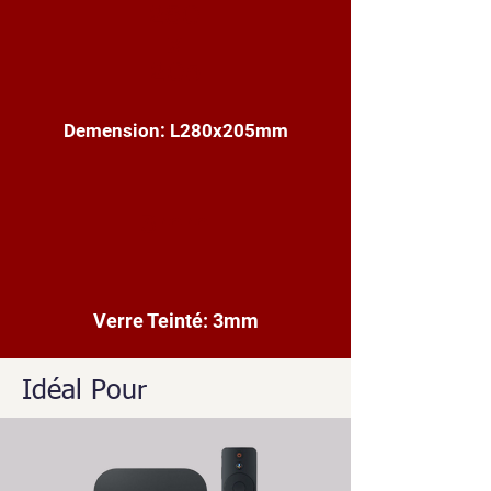
280
x
205
Demension: L280x205mm
3mm
Verre Teinté: 3mm
Idéal Pour